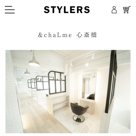
TOP
&chaLme 心斎橋
トップページ
HOMECARE
⼀般のお客様はこちら
SALON
サロン様はこちら